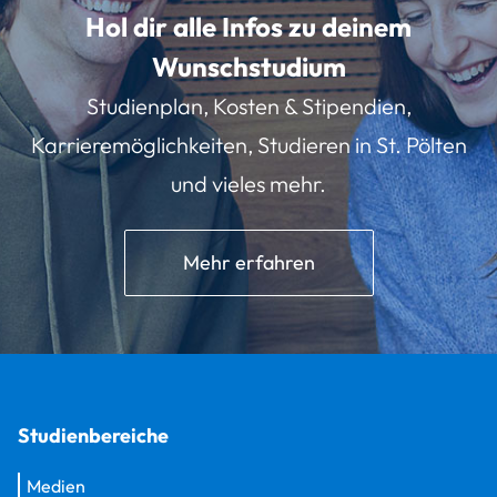
Hol dir alle Infos zu deinem
Wunschstudium
Studienplan, Kosten & Stipendien,
Karrieremöglichkeiten, Studieren in St. Pölten
und vieles mehr.
Mehr erfahren
Studienbereiche
Medien