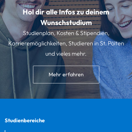
Hol dir alle Infos zu deinem
Wunschstudium
Studienplan, Kosten & Stipendien,
Karrieremöglichkeiten, Studieren in St. Pölten
und vieles mehr.
Mehr erfahren
Studienbereiche