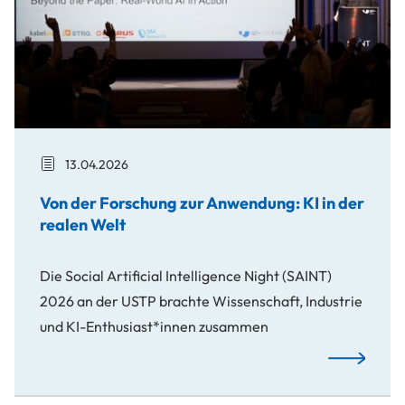
13.04.2026
Von der Forschung zur Anwendung: KI in der
realen Welt
Die Social Artificial Intelligence Night (SAINT)
2026 an der USTP brachte Wissenschaft, Industrie
und KI-Enthusiast*innen zusammen
Von der For