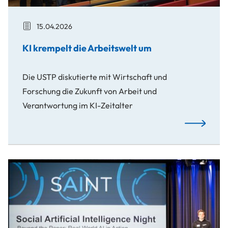
15.04.2026
KI krempelt die Arbeitswelt um
Die USTP diskutierte mit Wirtschaft und
Forschung die Zukunft von Arbeit und
Verantwortung im KI-Zeitalter
KI krempelt
Von der Forschung zur Anwendung: KI in der realen Welt