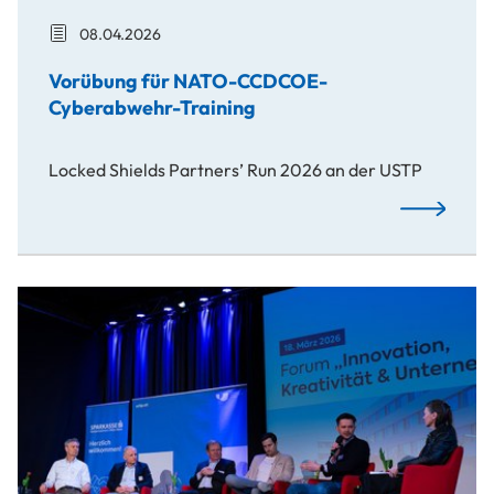
08.04.2026
Vorübung für NATO-CCDCOE-
Cyberabwehr-Training
Locked Shields Partners’ Run 2026 an der USTP
Vorübung f
Start-ups geben Einblicke in Gründung, Finanzierung und Inn