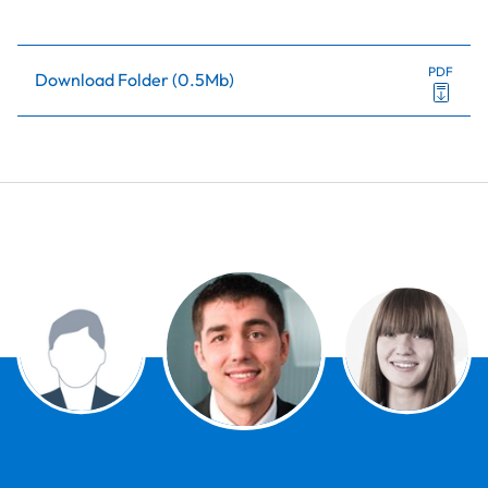
PDF
Download Folder
(
0.5Mb
)