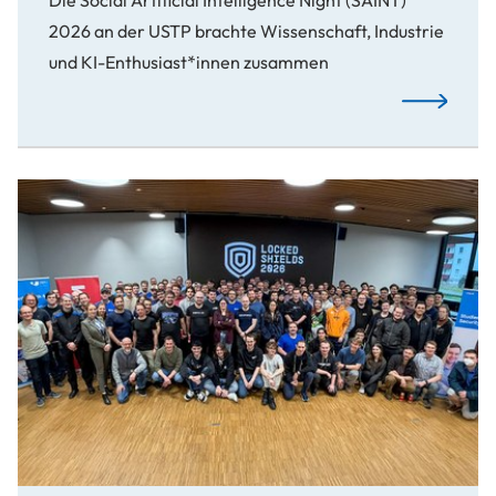
Die Social Artificial Intelligence Night (SAINT)
2026 an der USTP brachte Wissenschaft, Industrie
und KI-Enthusiast*innen zusammen
Von der For
Vorübung für NATO-CCDCOE-Cyberabwehr-Training