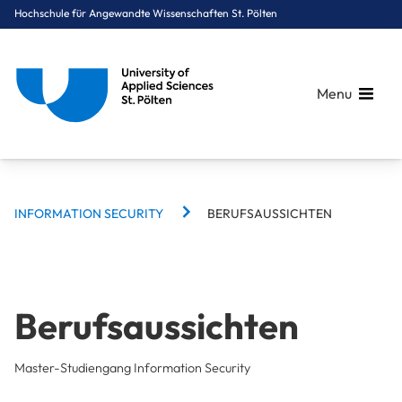
Hochschule für Angewandte Wissenschaften St. Pölten
Menu
BREADCRUMBS
Breadcrumbs
INFORMATION SECURITY
BERUFSAUSSICHTEN
You are here:
Startseite
Studium
Informatik & Security
Information Security
Berufsaussichten
Berufsaussichten
Master-Studiengang Information Security