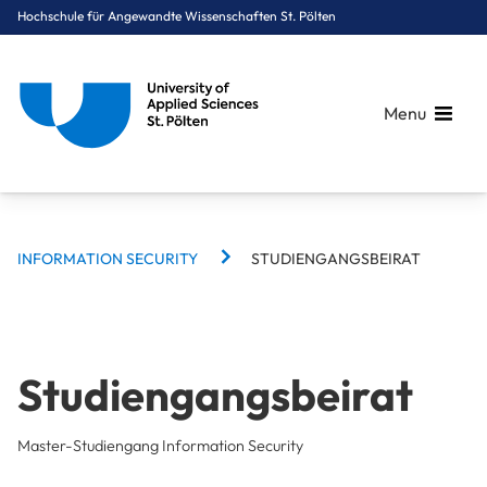
Hochschule für Angewandte Wissenschaften St. Pölten
Menu
BREADCRUMBS
Breadcrumbs
INFORMATION SECURITY
STUDIENGANGSBEIRAT
You are here:
Startseite
Studium
Informatik & Security
Information Security
Studiengangsbeirat
Studiengangsbeirat
Master-Studiengang Information Security