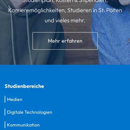
Karrieremöglichkeiten, Studieren in St. Pölten
und vieles mehr.
Mehr erfahren
Studienbereiche
Medien
Digitale Technologien
Kommunikation