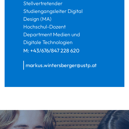
Stellvertretender
Studiengangsleiter Digital
Design (MA)
Hochschul-Dozent
Department Medien und
Digitale Technologien
M:
+43/676/847 228 620
markus.wintersberger@ustp.at