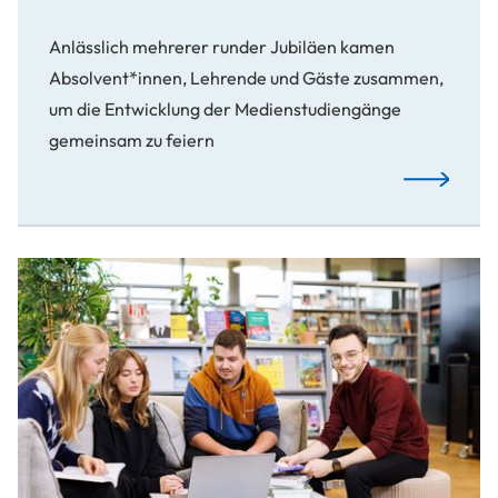
Anlässlich mehrerer runder Jubiläen kamen
Absolvent*innen, Lehrende und Gäste zusammen,
um die Entwicklung der Medienstudiengänge
gemeinsam zu feiern
Medienfest 
Bewerbung noch möglich: Offene Studiengänge