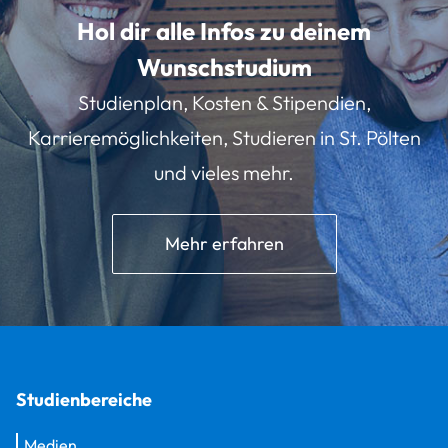
Hol dir alle Infos zu deinem
Wunschstudium
Studienplan, Kosten & Stipendien,
Karrieremöglichkeiten, Studieren in St. Pölten
und vieles mehr.
Mehr erfahren
Studienbereiche
Medien