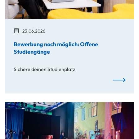
23.06.2026
Bewerbung noch möglich: Offene
Studiengänge
Sichere deinen Studienplatz
Bewerbung n
Leuchtender Resonanzraum digitaler Gegenwartskunst