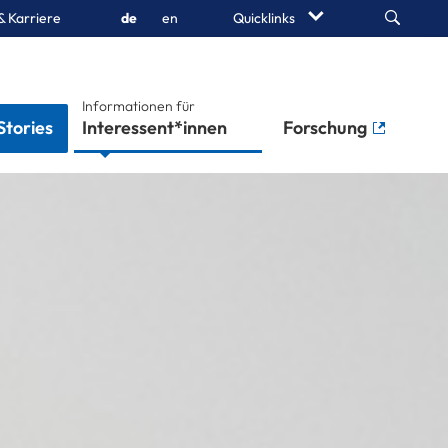
Search
& Karriere
de
en
Quicklinks
Informationen für
Stories
Studierende
Forschung