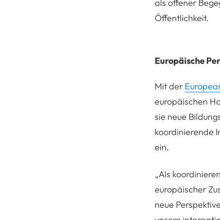
als offener Beg
Öffentlichkeit.
Europäische Per
Mit der
European
europäischen Ho
sie neue Bildung
koordinierende I
ein.
„
Als koordinier
europäischer Zus
neue Perspektive
unsere internati