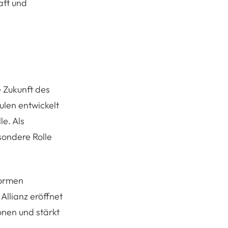
aft und
e Zukunft des
len entwickelt
e. Als
sondere Rolle
Formen
llianz eröffnet
onen und stärkt