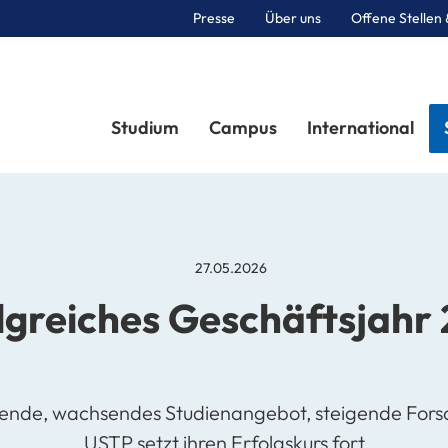
Presse
Über uns
Offene Stellen 
Sektionen
Studium
Campus
International
27.05.2026
lgreiches Geschäftsjahr
ende, wachsendes Studienangebot, steigende Fors
USTP setzt ihren Erfolgskurs fort