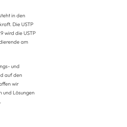
steht in den
kraft. Die USTP
29 wird die USTP
udierende am
ungs- und
nd auf den
ffen wir
en und Lösungen
.