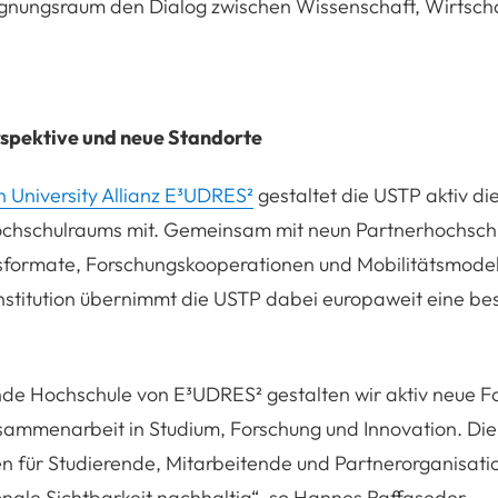
egnungsraum den Dialog zwischen Wissenschaft, Wirtsch
spektive und neue Standorte
 University Allianz E³UDRES²
gestaltet die USTP aktiv di
chschulraums mit. Gemeinsam mit neun Partnerhochschu
sformate, Forschungskooperationen und Mobilitätsmodell
nstitution übernimmt die USTP dabei europaweit eine be
ende Hochschule von E³UDRES² gestalten wir aktiv neue 
ammenarbeit in Studium, Forschung und Innovation. Die A
n für Studierende, Mitarbeitende und Partnerorganisati
onale Sichtbarkeit nachhaltig“
, so Hannes Raffaseder.