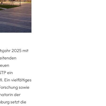
ftsjahr 2025 mit
beitenden
neuen
STP ein
. Ein vielfältiges
Forschung sowie
natorin der
burg setzt die