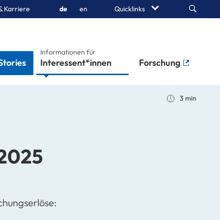
Search
& Karriere
de
en
Quicklinks
Informationen für
Stories
Interessent*innen
Forschung
3 min
 2025
chungserlöse: