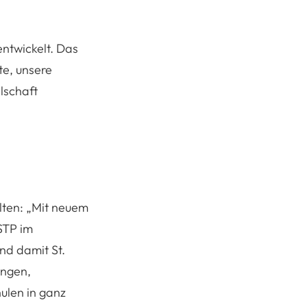
entwickelt. Das
te, unsere
lschaft
lten:
„Mit neuem
STP im
nd damit St.
ungen,
ulen in ganz