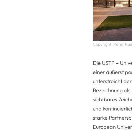
Copyright: Peter Ra
Die USTP – Unive
einer äußerst po
unterstreicht d
Bezeichnung als
sichtbares Zeiche
und kontinuierl
starke Partnersc
European Univer