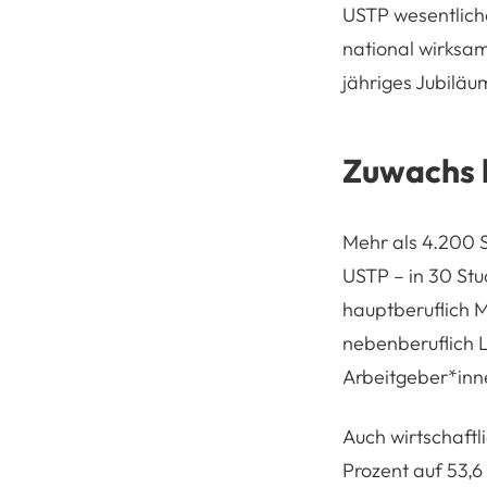
USTP wesentliche
national wirksam
jähriges Jubiläu
Zuwachs b
Mehr als 4.200 S
USTP – in 30 St
hauptberuflich M
nebenberuflich L
Arbeitgeber*inn
Auch wirtschaftl
Prozent auf 53,6