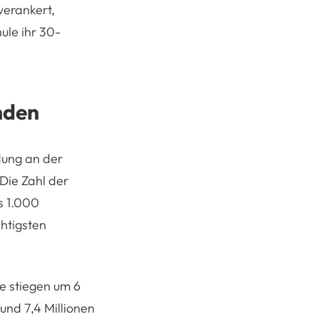
verankert,
ule ihr 30-
nden
dung an der
Die Zahl der
s 1.000
htigsten
se stiegen um 6
und 7,4 Millionen