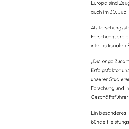
Europa sind Zeug
auch im 30. Jubi
Als forschungss
Forschungsproje
internationalen 
„Die enge Zusa
Erfolgsfaktor un
unserer Studier
Forschung und In
Geschäftsführe
Ein besonderes H
bündelt leistung