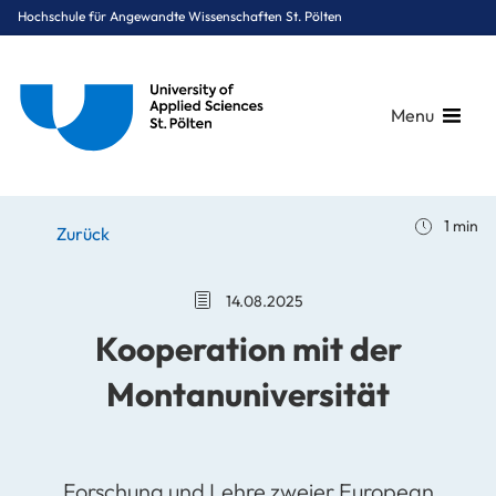
Hochschule für Angewandte Wissenschaften St. Pölten
Menu
Breadcrumbs
You are here:
1 min
Startseite
Stories
News
Kooperation mit der Montanuniversität
Zurück
14.08.2025
Kooperation mit der
Montanuniversität
Forschung und Lehre zweier European