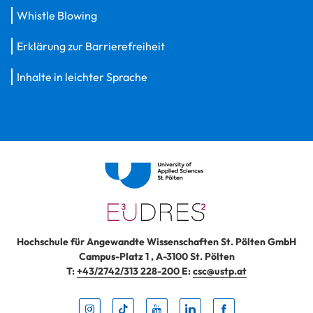
Whistle Blowing
Erklärung zur Barrierefreiheit
Inhalte in leichter Sprache
Hochschule für Angewandte Wissenschaften St. Pölten GmbH
Campus-Platz 1
,
A-3100
St. Pölten
T:
+43/2742/313 228-200
E:
csc@ustp.at
Instag
TikTo
Yout
Lin
Fa