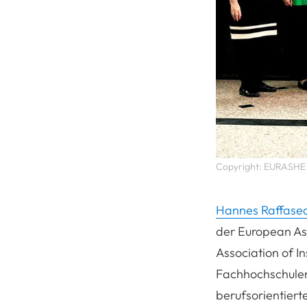
Copyright: EURASHE
Hannes Raffase
der European Ass
Association of In
Fachhochschulen,
berufsorientier