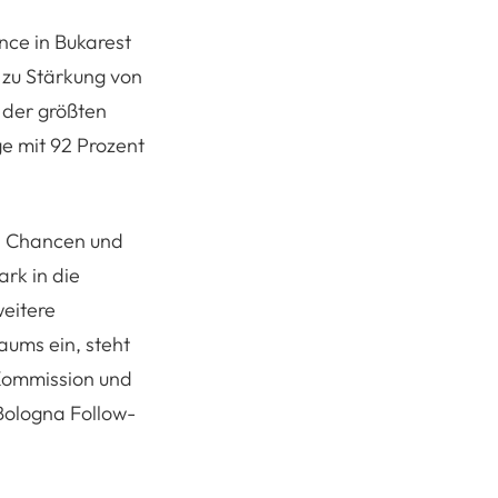
nce in Bukarest
zu Stärkung von
 der größten
ge mit 92 Prozent
n Chancen und
rk in die
weitere
aums ein, steht
Kommission und
Bologna Follow-