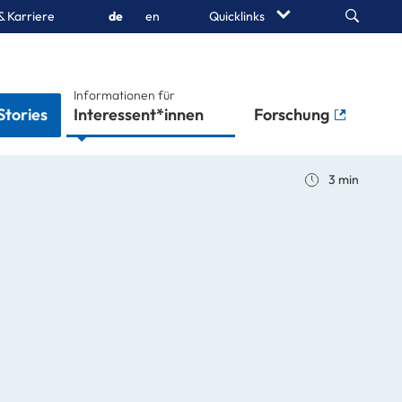
Search
& Karriere
de
en
Quicklinks
Informationen für
Stories
Interessent*innen
Forschung
3 min