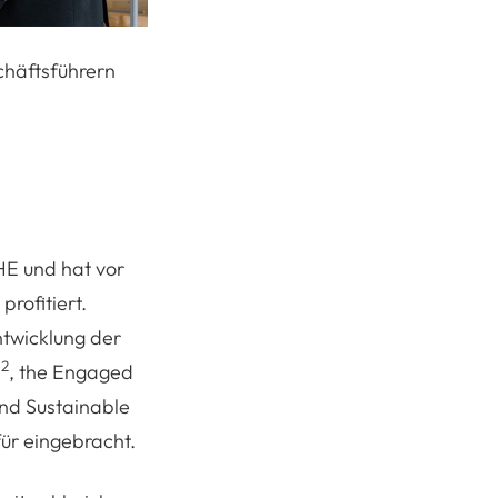
chäftsführern
SHE und hat vor
rofitiert.
ntwicklung der
2
S
, the Engaged
and Sustainable
ür eingebracht.