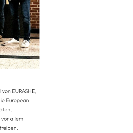
and von EURASHE,
die European
täten,
 vor allem
treiben.