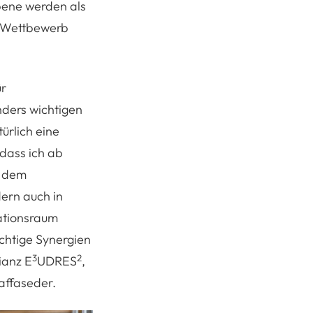
bene werden als
n Wettbewerb
ür
nders wichtigen
ürlich eine
dass ich ab
, dem
ern auch in
ationsraum
ichtige Synergien
3
2
ianz E
UDRES
,
Raffaseder.