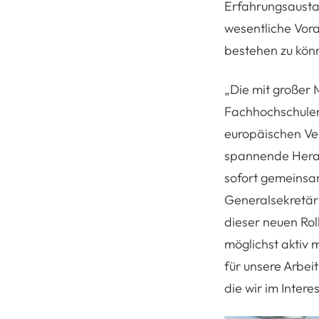
Erfahrungsausta
wesentliche Vora
bestehen zu kön
„Die mit großer 
Fachhochschulen 
europäischen Ver
spannende Heraus
sofort gemeinsa
Generalsekretär 
dieser neuen Ro
möglichst aktiv 
für unsere Arbei
die wir im Intere