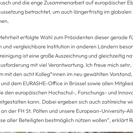
usch und die enge Zusammenarbeit auf europäischer E
ussetzung betrachtet, um auch längerfristig im globale
nen.
Mehrheit erfolgte Wahl zum Präsidenten dieser gerade f
und vergleichbare Institution in anderen Ländern beso
einigung ist eine große Auszeichnung und gleichzeitig nat
forderung mit viel Verantwortung. Ich freue mich sehr, 
m mit den acht Kolleg*innen im neu gewählten Vorstand
und dem EURASHE-Office in Brüssel sowie allen Mitglied
lle den europäischen Hochschul-, Forschungs- und Innov
mitgestalten kann. Dabei ergeben sich auch zahlreiche w
t an der FH St. Pölten und unsere European-University-All
sse aller Beteiligten bestmöglich nützen wollen“, erklärt 