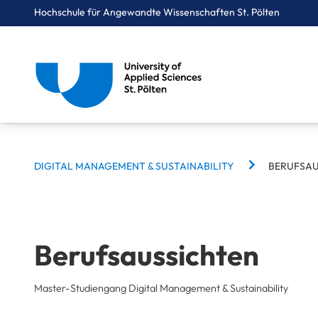
Hochschule für Angewandte Wissenschaften St. Pölten
BREADCRUMBS
Breadcrumbs
DIGITAL MANAGEMENT & SUSTAINABILITY
BERUFSAU
You are here:
Startseite
Studium
Digital Business & Innovation
Digital Management & Sustainability
Berufsaussichten
Berufsaussichten
Master-Studiengang Digital Management & Sustainability