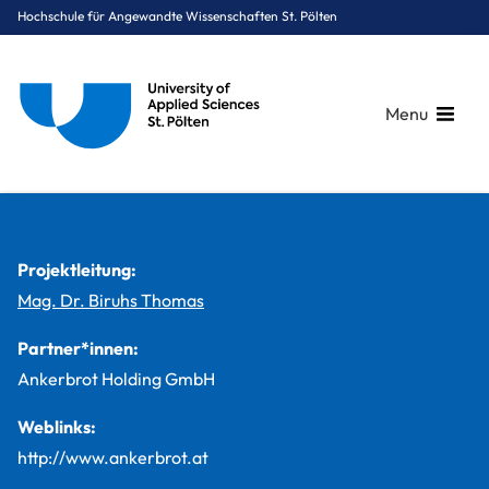
Hochschule für Angewandte Wissenschaften St. Pölten
Menu
Breadcrumbs
You are here:
Startseite
Studium
Digital Business & Innovation
Digital Marketing & Kommunikation
Projekte
Ankerbrot setzt auf innovative Marketing-Automation Strategi
Projektleitung:
Mag. Dr. Biruhs Thomas
Partner*innen:
Ankerbrot Holding GmbH
Weblinks:
http://www.ankerbrot.at