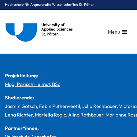
Hochschule für Angewandte Wissenschaften St. Pölten
Menu
Breadcrumbs
You are here:
Startseite
Studium
Gesundheit
Gesundheits- und Krankenpflege<sup>PLUS</sup>
Projekte
Erste Hilfe Projekt „Kleine Hände, große Helden“
Projektleitung:
Mag. Parisch Helmut, BSc
Studierende:
Jasmin Götsch, Febin Puthenveetil, Julia Rechbauer, Victoria
Lena Richter, Mariella Rogic, Alina Rothbauer, Marianne Ro
Partner*innen:
Volksschule Asperhofen