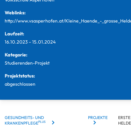
Weblinks:
http://www.vsasperhofen.at/Kleine_Haende_-_grosse_Held
Laufzeit:
16.10.2023
–
15.01.2024
Kategorie:
Studierenden-Projekt
Projektstatus:
abgeschlossen
BREADCRUMBS
GESUNDHEITS- UND
PROJEKTE
ERSTE 
PLUS
KRANKENPFLEGE
ELDE