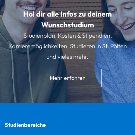
Hol dir alle Infos zu deinem
Wunschstudium
Studienplan, Kosten & Stipendien,
Karrieremöglichkeiten, Studieren in St. Pölten
und vieles mehr.
Mehr erfahren
Studienbereiche