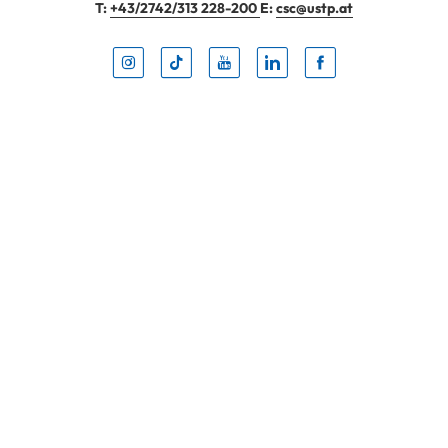
T:
+43/2742/313 228-200
E:
csc@ustp.at
Instag
TikTo
Yout
Lin
Fa