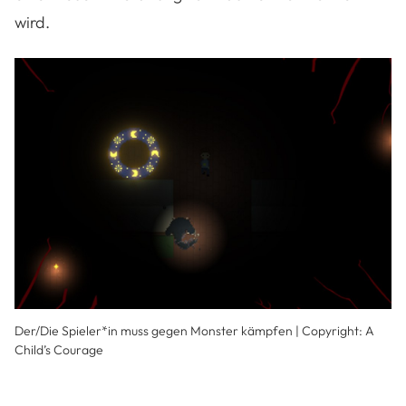
wird.
Der/Die Spieler*in muss gegen Monster kämpfen | Copyright: A
Child’s Courage