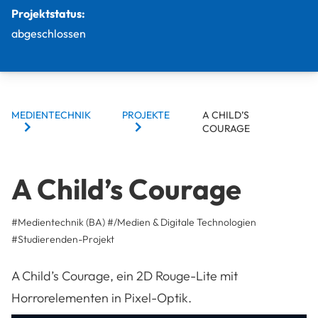
Projektstatus:
abgeschlossen
BREADCRUMBS
MEDIENTECHNIK
PROJEKTE
A CHILD’S
COURAGE
A Child’s Courage
#Medientechnik (BA)
#/Medien & Digitale Technologien
#
Studierenden-Projekt
A Child’s Courage, ein 2D Rouge-Lite mit
Horrorelementen in Pixel-Optik.