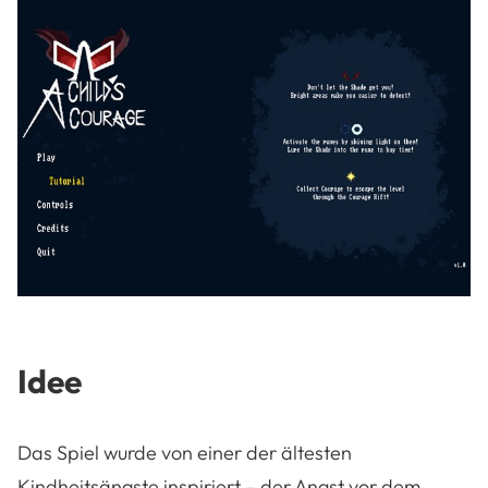
Idee
Das Spiel wurde von einer der ältesten
Kindheitsängste inspiriert – der Angst vor dem