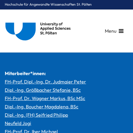
Hochschule für Angewandte Wissenschaften St. Pölten
Menu
Breadcrumbs
You are here:
Startseite
Studium
Medien & Digitale Technologien
Medientechnik
Projekte
A Child’s Courage
Mitarbeiter*innen:
FH-Prof. Dipl.-Ing. Dr. Judmaier Peter
Dipl.-Ing. Größbacher Stefanie, BSc
FH-Prof. Dr. Wagner Markus, BSc MSc
Dipl.-Ing. Boucher Magdalena, BSc
Dipl.-Ing. (FH) Seifried Philipp
Neufeld Jogi
FH-Prof. Dr. Iber Michael