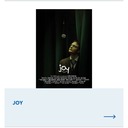
Joy - Ein Monster, das Stand-Up Comedian werden möchte,
JOY
Mehr…