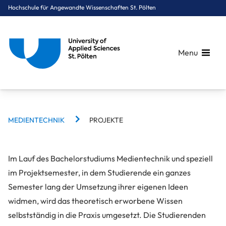
Hochschule für Angewandte Wissenschaften St. Pölten
Menu
BREADCRUMBS
Breadcrumbs
MEDIENTECHNIK
PROJEKTE
You are here:
Startseite
Studium
Medien & Digitale Technologien
Medientechnik
Projekte
Im Lauf des Bachelorstudiums Medientechnik und speziell
im Projektsemester, in dem Studierende ein ganzes
Semester lang der Umsetzung ihrer eigenen Ideen
widmen, wird das theoretisch erworbene Wissen
selbstständig in die Praxis umgesetzt. Die Studierenden