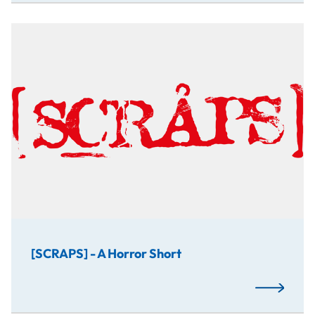
''SCRAPS'' ist ein experimenteller Horror-Kurzfilm, de
[SCRAPS] - A Horror Short
Mehr…