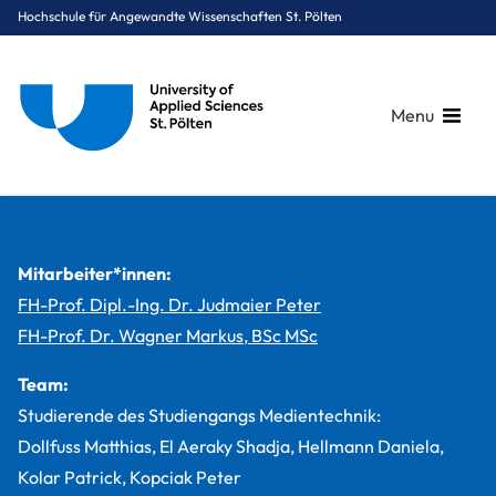
Hochschule für Angewandte Wissenschaften St. Pölten
Menu
Breadcrumbs
You are here:
Startseite
Studium
Medien & Digitale Technologien
Medientechnik
Projekte
Motex – Virtual Reality Driving
Mitarbeiter*innen:
FH-Prof. Dipl.-Ing. Dr. Judmaier Peter
FH-Prof. Dr. Wagner Markus, BSc MSc
Team:
Studierende des Studiengangs Medientechnik:
Dollfuss Matthias, El Aeraky Shadja, Hellmann Daniela,
Kolar Patrick, Kopciak Peter