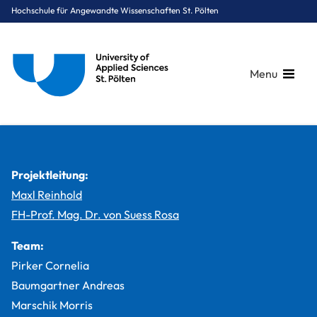
Hochschule für Angewandte Wissenschaften St. Pölten
Menu
Breadcrumbs
You are here:
Startseite
Studium
Medien & Digitale Technologien
Medientechnik
Projekte
Mountain Bike Holidays
Projektleitung:
Maxl Reinhold
FH-Prof. Mag. Dr. von Suess Rosa
Team:
Pirker Cornelia
Baumgartner Andreas
Marschik Morris