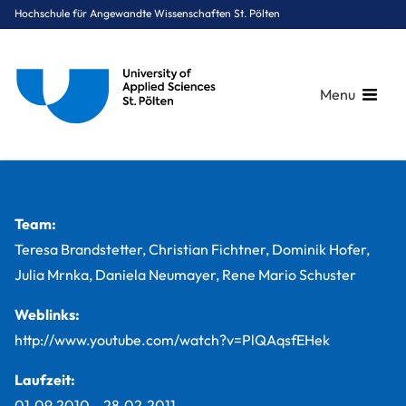
Hochschule für Angewandte Wissenschaften St. Pölten
Menu
Breadcrumbs
You are here:
Startseite
Studium
Medien & Digitale Technologien
Medientechnik
Projekte
Musikvideo "Old Dan Tucker"
Team:
Teresa Brandstetter, Christian Fichtner, Dominik Hofer,
Julia Mrnka, Daniela Neumayer, Rene Mario Schuster
Weblinks:
http://www.youtube.com/watch?v=PlQAqsfEHek
Laufzeit:
01.09.2010
–
28.02.2011