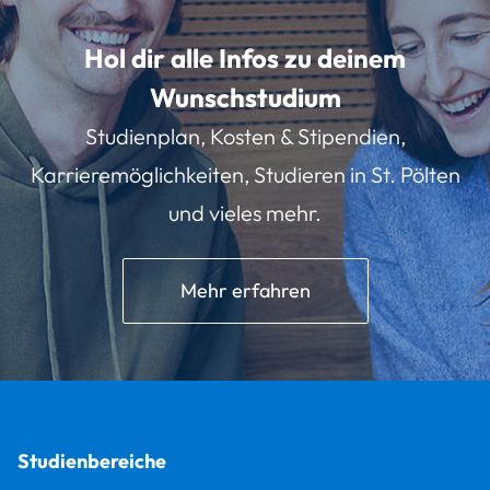
Hol dir alle Infos zu deinem
Wunschstudium
Studienplan, Kosten & Stipendien,
Karrieremöglichkeiten, Studieren in St. Pölten
und vieles mehr.
Mehr erfahren
Studienbereiche