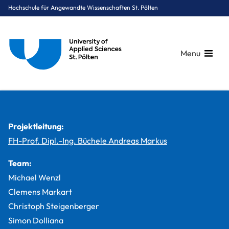
Hochschule für Angewandte Wissenschaften St. Pölten
Menu
Breadcrumbs
You are here:
Startseite
Studium
Medien & Digitale Technologien
Medientechnik
Projekte
Projektsemester Audio 2017
Projektleitung:
FH-Prof. Dipl.-Ing. Büchele Andreas Markus
Team:
Michael Wenzl
Clemens Markart
Christoph Steigenberger
Simon Dolliana