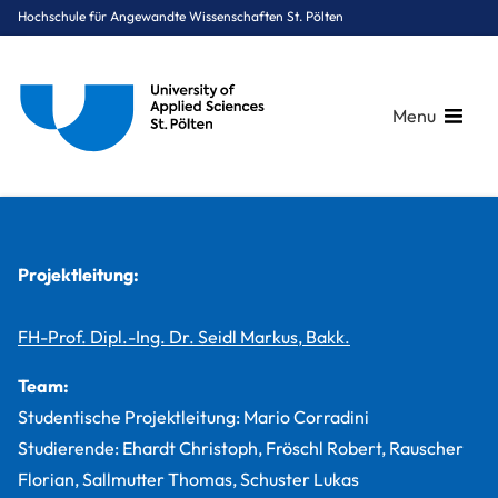
Hochschule für Angewandte Wissenschaften St. Pölten
Menu
Breadcrumbs
You are here:
Startseite
Studium
Medien & Digitale Technologien
Medientechnik
Projekte
SLOOP – Explore your city!
Projektleitung:
FH-Prof. Dipl.-Ing. Dr. Seidl Markus, Bakk.
Team:
Studentische Projektleitung: Mario Corradini
Studierende: Ehardt Christoph, Fröschl Robert, Rauscher
Florian, Sallmutter Thomas, Schuster Lukas