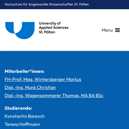
Hochschule für Angewandte Wissenschaften St. Pölten
Menu
Breadcrumbs
You are here:
Startseite
Studium
Medien & Digitale Technologien
Medientechnik
Projekte
Sygdom – when the Ants come
Mitarbeiter*innen:
FH-Prof. Mag. Wintersberger Markus
Dipl.-Ing. Munk Christian
Dipl.-Ing. Wagensommerer Thomas, MA BA BSc
Studierende:
Konstantin Baresch
Teresa Hoffmann