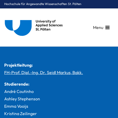
Hochschule für Angewandte Wissenschaften St. Pölten
Menu
Breadcrumbs
You are here:
Startseite
Studium
Medien & Digitale Technologien
Medientechnik
Projekte
Der digitale Babenberger Stammbaum
Projektleitung:
FH-Prof. Dipl.-Ing. Dr. Seidl Markus, Bakk.
Studierende:
André Coutinho
Ashley Stephenson
Emma Vooijs
Kristina Zeilinger