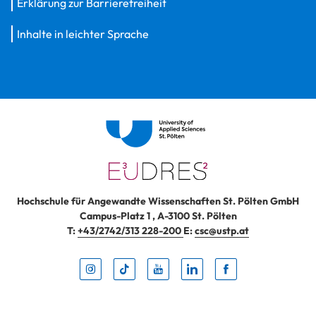
Erklärung zur Barrierefreiheit
Inhalte in leichter Sprache
Hochschule für Angewandte Wissenschaften St. Pölten GmbH
Campus-Platz 1
,
A-3100
St. Pölten
T:
+43/2742/313 228-200
E:
csc@ustp.at
Instag
TikTo
Yout
Lin
Fa