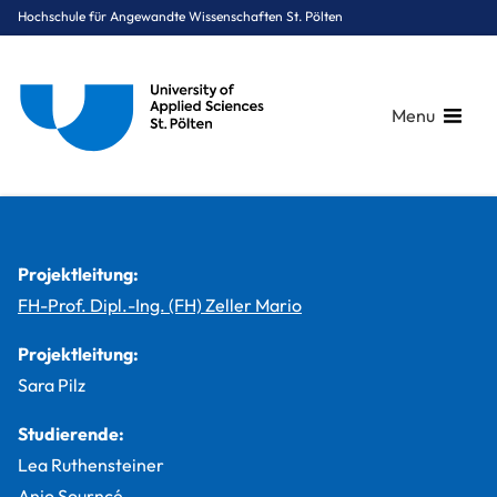
Hochschule für Angewandte Wissenschaften St. Pölten
Menu
Breadcrumbs
You are here:
Startseite
Studium
Medien & Digitale Technologien
Medientechnik
Projekte
The Ghostly Garment
Projektleitung:
FH-Prof. Dipl.-Ing. (FH) Zeller Mario
Projektleitung:
Sara Pilz
Studierende:
Lea Ruthensteiner
Anjo Sourncé