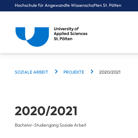
Hochschule für Angewandte Wissenschaften St. Pölten
BREADCRUMBS
Breadcrumbs
SOZIALE ARBEIT
PROJEKTE
2020/2021
You are here:
Startseite
Studium
Soziales
Soziale Arbeit
Projekte
2020/2021
2020/2021
Bachelor-Studiengang Soziale Arbeit