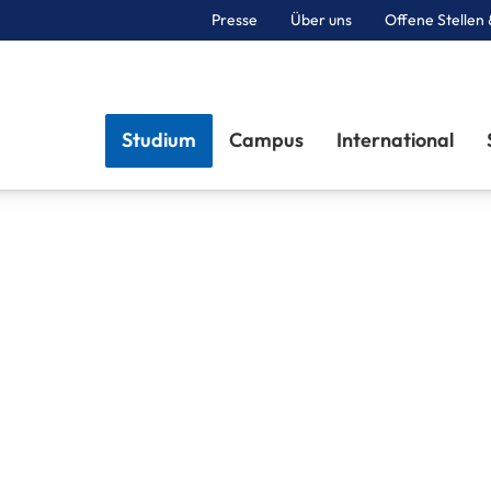
Presse
Über uns
Offene Stellen 
Sektionen
Studium
Campus
International