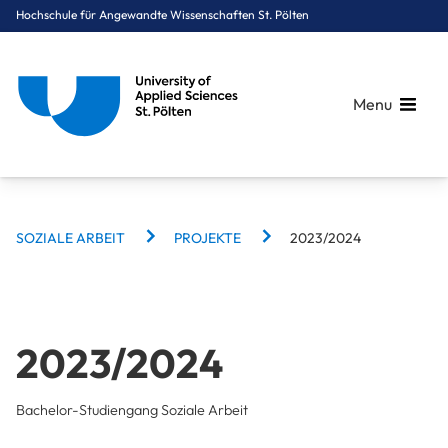
Hochschule für Angewandte Wissenschaften St. Pölten
Menu
BREADCRUMBS
Breadcrumbs
SOZIALE ARBEIT
PROJEKTE
2023/2024
You are here:
Startseite
Studium
Soziales
Soziale Arbeit
Projekte
2023/2024
2023/2024
Bachelor-Studiengang Soziale Arbeit