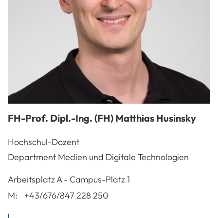
FH-Prof. Dipl.-Ing. (FH)
Matthias
Husinsky
Hochschul-Dozent
Department Medien und Digitale Technologien
A-3100
St. Pölten
Arbeitsplatz
A - Campus-Platz 1
M:
+43/676/847 228 250