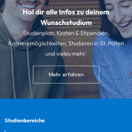
Hol dir alle Infos zu deinem
Wunschstudium
Studienplan, Kosten & Stipendien,
Karrieremöglichkeiten, Studieren in St. Pölten
und vieles mehr.
Mehr erfahren
Studienbereiche