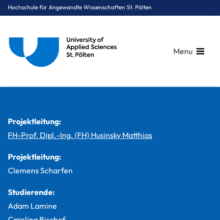
Hochschule für Angewandte Wissenschaften St. Pölten
Menu
Breadcrumbs
You are here:
Startseite
Studium
Medien & Digitale Technologien
Medientechnik
Projekte
Mirage – eine interaktive Experience
Projektleitung:
FH-Prof. Dipl.-Ing. (FH) Husinsky Matthias
Projektleitung:
Clemens Scharfen
Studierende:
Adam Lamine
Carolina Bischof