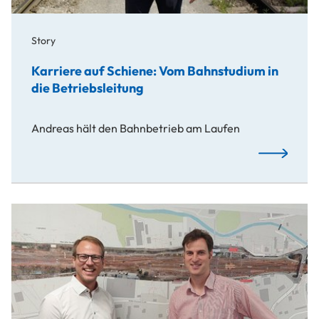
Story
Karriere auf Schiene: Vom Bahnstudium in
die Betriebsleitung
Andreas hält den Bahnbetrieb am Laufen
Karriere au
USTP-Alumni managen Bauarbeiten auf der Sachsen-Franke