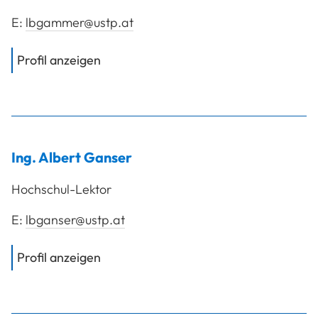
E:
lbgammer@ustp.at
von
Dipl.-Ing. Gammer Michael
Profil anzeigen
Ing.
Albert
Ganser
Hochschul-Lektor
E:
lbganser@ustp.at
von
Ing. Ganser Albert
Profil anzeigen