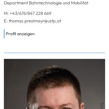
Department Bahntechnologie und Mobilität
M:
+43/676/847 228 669
E:
thomas.preslmayr@ustp.at
von
Dipl.-Ing. Preslmayr Thomas
Profil anzeigen