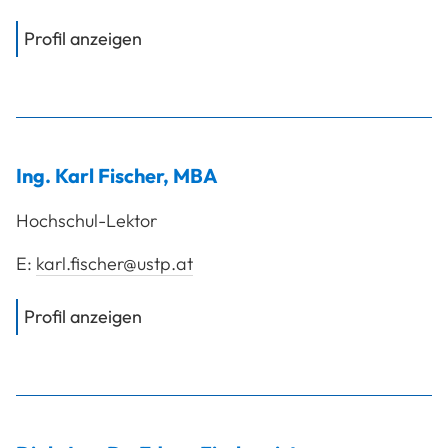
von
FH-Hon.Prof. Mag. Dorfmeister 
Profil anzeigen
Ing.
Karl
Fischer
,
MBA
Hochschul-Lektor
E:
karl.fischer@ustp.at
von
Ing. Fischer Karl, MBA
Profil anzeigen