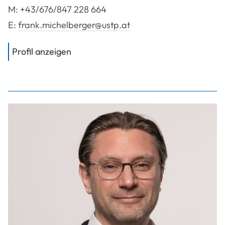
M:
+43/676/847 228 664
E:
frank.michelberger@ustp.at
von
FH-Prof. Dipl.-Ing. (FH) Dipl.-Ing
Profil anzeigen