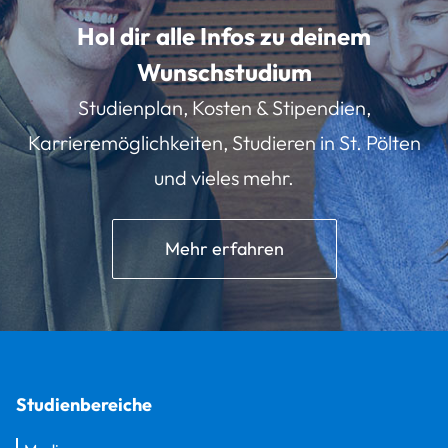
Hol dir alle Infos zu deinem
Wunschstudium
Studienplan, Kosten & Stipendien,
Karrieremöglichkeiten, Studieren in St. Pölten
und vieles mehr.
Mehr erfahren
Studienbereiche