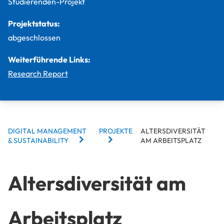
Studierenden-Projekt
Projektstatus:
abgeschlossen
Weiterführende Links:
Research Report
BREADCRUMBS
DIGITAL MANAGEMENT
PROJEKTE
ALTERSDIVERSITÄT
& SUSTAINABILITY
AM ARBEITSPLATZ
Altersdiversität am
Arbeitsplatz