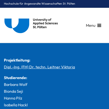
Hochschule für Angewandte Wissenschaften St. Pölten
Menu
Breadcrumbs
You are here:
Startseite
Studium
Digital Business & Innovation
Digital Management & Sustainability
Projekte
Altersdiversität am Arbeitsplatz
Projektleitung:
Dipl.-Ing. (FH) Dr. techn. Leitner Viktoria
Studierende:
Barbara Wolf
Bionda Seji
Hanna Pilz
Isabella Hackl