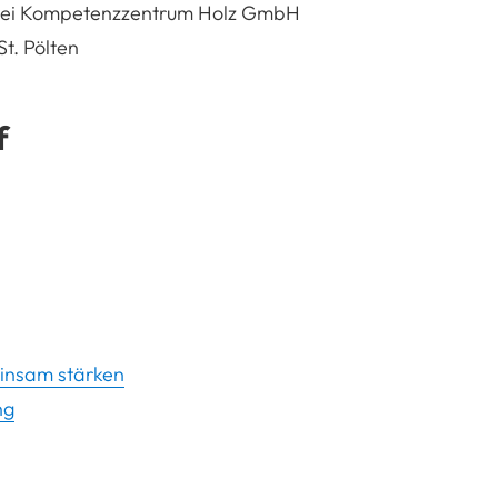
 bei Kompetenzzentrum Holz GmbH
t. Pölten
f
insam stärken
ng