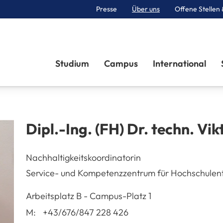
Presse
Über uns
Offene Stellen 
Sektionen
Studium
Campus
International
Dipl.-Ing. (FH) Dr. techn.
Vik
Nachhaltigkeitskoordinatorin
Service- und Kompetenzzentrum für Hochschulen
A-3100
St. Pölten
Arbeitsplatz
B - Campus-Platz 1
M:
+43/676/847 228 426