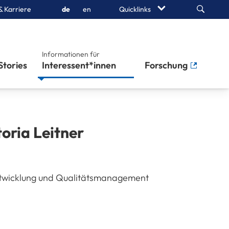
Search
& Karriere
de
en
Quicklinks
Informationen für
Stories
Interessent*innen
Forschung
toria
Leitner
twicklung und Qualitätsmanagement