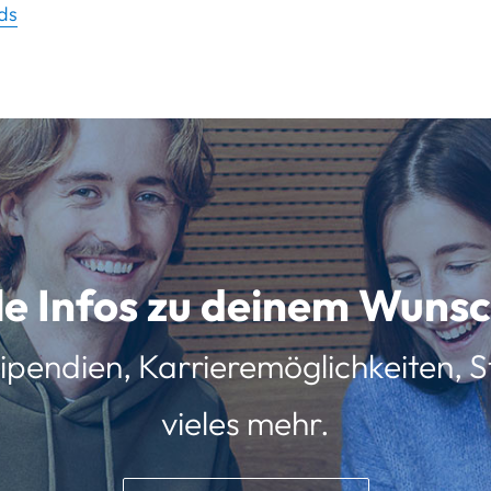
ds
lle Infos zu deinem Wun
ipendien, Karrieremöglichkeiten, St
vieles mehr.