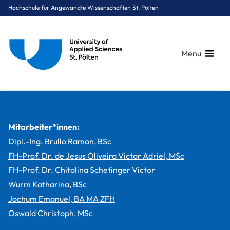
Hochschule für Angewandte Wissenschaften St. Pölten
Menu
Breadcrumbs
You are here:
Startseite
Studium
Medien & Digitale Technologien
Creative Computing
Projekte
Creative Code Lab 3 (WS 2025)
Mitarbeiter*innen:
Dipl.-Ing. Brullo Ramon, BSc
FH-Prof. Dr. de Jesus Oliveira Victor Adriel, MSc
FH-Prof. Dr. Chitolina Schetinger Victor
Wurm Katharina, BSc
Jochum Emanuel, BA MA ZFH
Oswald Christoph, MSc