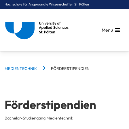
Hochschule für Angewandte Wissenschaften St. Pölten
Menu
BREADCRUMBS
Breadcrumbs
MEDIENTECHNIK
FÖRDERSTIPENDIEN
You are here:
Startseite
Studium
Medien & Digitale Technologien
Medientechnik
Förderstipendien
Förderstipendien
Bachelor-Studiengang Medientechnik