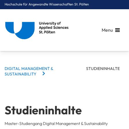
Hochschule für Angewandte Wissenschaften St. Pölten
Menu
BREADCRUMBS
Breadcrumbs
DIGITAL MANAGEMENT &
STUDIENINHALTE
You are here:
SUSTAINABILITY
Startseite
Studium
Digital Business & Innovation
Digital Management & Sustainability
Studieninhalte
Studieninhalte
Master-Studiengang Digital Management & Sustainability