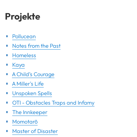
Projekte
Pollucean
Notes from the Past
Homeless
Kaya
A Child’s Courage
A Miller's Life
Unspoken Spells
OTI - Obstacles Traps and Infamy
The Innkeeper
Momotarō
Master of Disaster