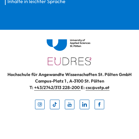
Inhalte in leichter Sprache
Hochschule für Angewandte Wissenschaften St. Pölten GmbH
Campus-Platz 1
,
A-3100
St. Pölten
T:
+43/2742/313 228-200
E:
csc@ustp.at
Instag
TikTo
Yout
Lin
Fa